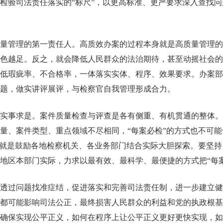
检验司法责任落实的“标尺”，以更高标准、更严要求深入查找
量管理的第一责任人。高质效办案的过程本身就是高质量管理的
色越足。反之，就会降低人民群众的法治期待，甚至动摇社会的
低瑕疵率、不合格率，一体落实实体、程序、效果要求。办案部
题，做实讲评展评，与检察官自我管理形成合力。
实事求是。案件质量检查与评查是各有侧重、有机贯通的整体。
量、案件类型、重点领域不尽相同，“每案必检”的方式也不可
的就是鼓励各地检察机关、各业务部门结合实际大胆探索。要坚
地区本部门实际，力求以最有效、最科学、最便捷的方式把“每
透过问题找准症结，促进落实和完善司法责任制，进一步建立健
都可能影响司法公正，最终损害人民群众的利益和党的执政根基
确保实现公平正义，如何在程序上让公平正义更好更快实现，如